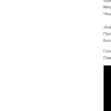
«Ди
Мир
Чер
«Ба
Про
Без
Гол
Пав