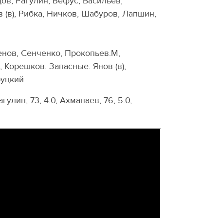
ов, Рагулин, Бефус, Васильев,
 (в), Рибка, Ничков, Шабуров, Лапшин,
менов, Сенченко, Прокопьев.М,
 Корешков. Запасные: Янов (в),
уцкий.
гулин, 73, 4:0, Ахманаев, 76, 5:0,