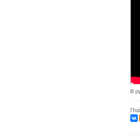
В р
Под