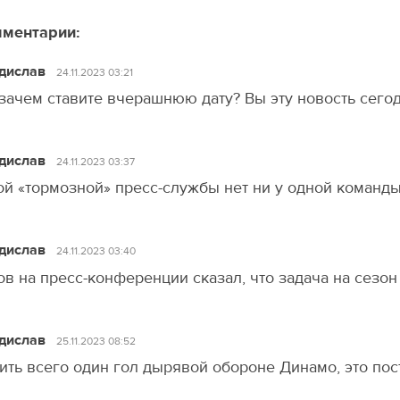
ментарии:
дислав
24.11.2023 03:21
зачем ставите вчерашнюю дату? Вы эту новость сего
дислав
24.11.2023 03:37
ой «тормозной» пресс-службы нет ни у одной команды
дислав
24.11.2023 03:40
ов на пресс-конференции сказал, что задача на сезон
дислав
25.11.2023 08:52
ить всего один гол дырявой обороне Динамо, это пос