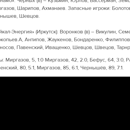
намо»: Черных (в) – Кузьмин, Юрлов, Вассерман, Земц
газов, Шарипов, Ахманаев. Запасные игроки: Болотов
нышев, Шевцов.
йкал-Энергия» (Иркутск): Воронков (в) – Викулин, Се
копьев.А, Антипов, Жаукенов, Бондаренко, Филиппов,
носов, Павенский, Иващенко, Шевцов, Швецов, Тарнр
ы: Миргазов, 5, 1:0 Миргазов, 42, 2:0, Бефус, 64, 3:0, Ра
енский, 80, 5:1, Миргазов, 85, 6:1, Чернышёв, 89, 7:1.