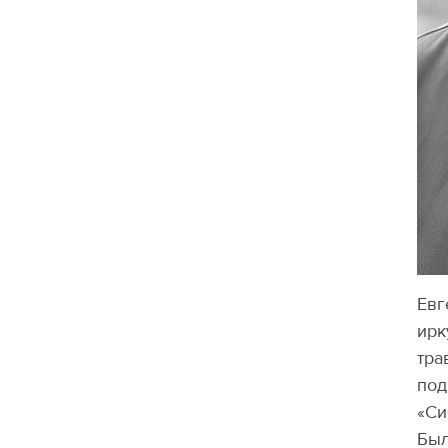
Евг
ирк
тра
под
«Си
Был