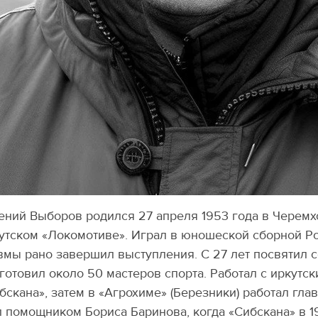
ений Выборов родился 27 апреля 1953 года в Черемх
утском «Локомотиве». Играл в юношеской сборной Рос
вмы рано завершил выступления. С 27 лет посвятил с
готовил около 50 мастеров спорта. Работал с иркутс
бскана», затем в «Агрохиме» (Березники) работал гл
 помощником Бориса Баринова, когда «Сибскана» в 1