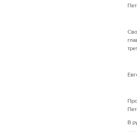
Пет
Сво
гла
тре
Евг
Про
Пет
В р