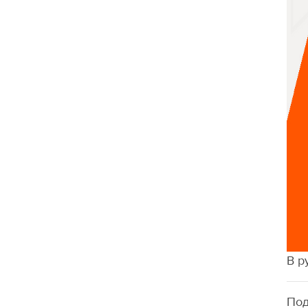
В р
Под