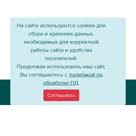
На сайте используются cookies для
сбора и хранения данных,
необходимых для корректной
работы сайта и удобства
посетителей.
Продолжая использовать наш сайт,
Вы соглашаетесь с
политикой по
обработке ПД
.
Телефон: +7 (3952) 79-57-90
Email:
info@baikal-energy.ru
Соглашаюсь
©
Хоккейный клуб «Байкал-Энергия», 2004–
2026
Перепечатка, повторное воспроизведение материалов сайта в каком
бы то ни было виде без ссылки на официальный сайт ХК «Байкал-