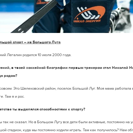
льшой спорт – из Большого Луга
ний Легалин родился 10 июля 2000 года.
гений, в твоей хоккейной биографии первым тренером стал Николай Н
да родом?
 совсем. Это Шелеховский район, поселок Большой Луг. Моя мама работала 
е. Там я и рос.
детстве ты выделялся способностями к спорту?
бы так не сказал. Но в Большом Лугу все дети были активные, постоянно на 
ой стадион, куда мы постоянно ходили играть. Там как получилось? Нам объ