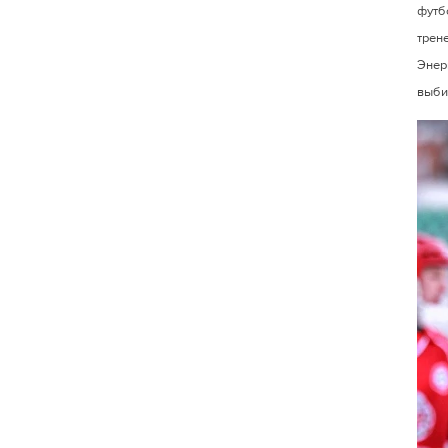
футбо
трен
Энер
выби