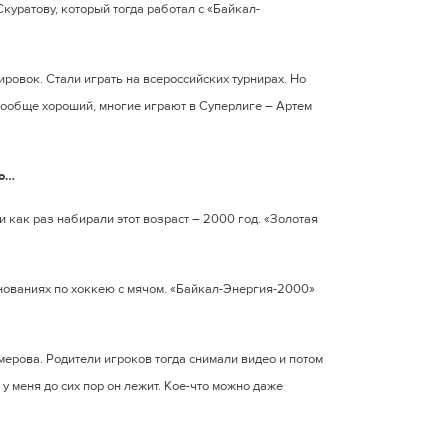
куратову, который тогда работал с «Байкал-
ировок. Стали играть на всероссийских турнирах. Но
 вообще хороший, многие играют в Суперлиге – Артем
во…
 и как раз набирали этот возраст – 2000 год. «Золотая
нованиях по хоккею с мячом. «Байкал-Энергия-2000»
емерова. Родители игроков тогда снимали видео и потом
 у меня до сих пор он лежит. Кое-что можно даже