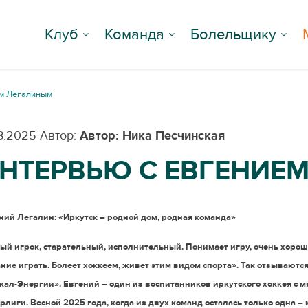
Клуб
Команда
Болельщику
ем Легалиным
08.2025
Автор:
Автор: Ника Песчинская
НТЕРВЬЮ С ЕВГЕНИЕ
ний Легалин: «Иркутск – родной дом, родная команда»
ый игрок, старательный, исполнительный. Понимает игру, очень хорош
ние играть. Болеет хоккеем, живет этим видом спорта». Так отзываютс
кал-Энергии». Евгений – один из воспитанников иркутского хоккея с м
рлиги. Весной 2025 года, когда из двух команд осталась только одна –