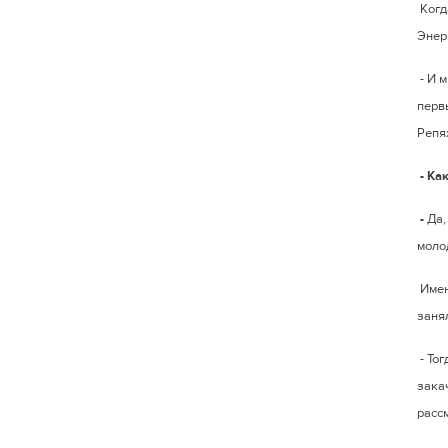
Когд
Энер
- И 
перв
Репя
- Ка
-
Да,
моло
Имен
занял
- То
закач
расс