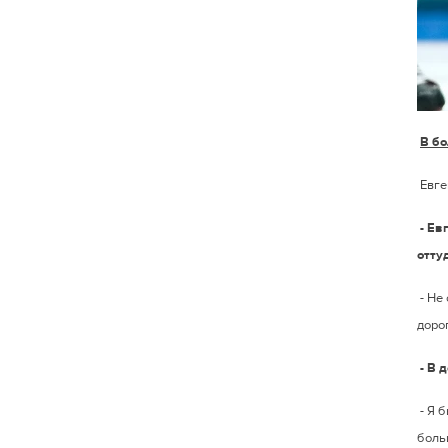
В бо
Евге
- Ев
отту
- Не
дорог
- В 
- Я 
больш