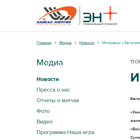
Главная
Медиа
Новости
Интервью с Евгени
Медиа
11.
И
Новости
Пресса о нас
Евге
Отчеты о матчах
Фото
«Умн
Видео
жела
«Бай
Программа Наша игра
Супе