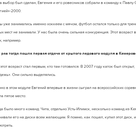
а выбор был сделан, Евгения и его ровесников собрали в команду к Павлу С
гией»-2000.
мы уже занимались именно хоккеем с мячом, футбол остался только для трен
ых мест не занимали. У нас была очень сильная конкуренция. Этот возраст
х, например.
к раз тогда пошла первая отдача от крытого ледового модуля в Кемеро
 этот возраст стал первым, кто там готовился. В 2007 году каток был открыт,
дежь». Они сильно выделялись.
но в этом модуле Евгений впервые в жизни сыграл на всероссийских сорев
а пятое место:
гда было много команд: Чита, отдельно Усть-Илимск, несколько команд из К
ивали его на диски всем желающим. Я помню, как пошел, купил этот диск, и
мотреть.