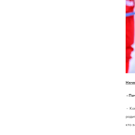
Нача
- По
-
Ко
родит
кто з