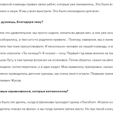
ховской команды привез своих ребят, которые уже занимались. Это было в 
зжих и наша. И мы у всех выиграли. Это было неожиданно для всех.
к думаешь, благодаря чему?
мое что удивительное: мы просто ходили, пинали во дворе мяч, а они уже о
собирались, а там кого-то родители привели… Поэтому, наверное, мы и заня
тели там тоже присутствовали. И нескольких человек из нашей команды, и м
ели спросили: «Ты хочешь?» Я сказал – хочу. Первый год мама возила на тр
ом Лугу, а там тренер встречал на остановке. Потом обратно: сажал на автоб
 ездили, потом перестали, и я один ездил. Мне нравились тренировки, ника
оянно проводились детские турниры, мы очень много играли. Первыми трен
лаевич Жуков.
рвые соревнования, которые запомнились?
е было лет десять, когда в Шелехове проходил турнир «Локобол». Играли ком
итель поехал на финал, а мы тогда заняли третье место. Но при такой конк