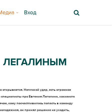
Медиа
Вход
М ЛЕГАЛИНЫМ
о открывается. Неплохой удар, есть огромное
я специалисты про Евгения Легалина, хоккеиста
ячом, кому посчастливилось попасть в команду
 молодежная, он принял решение не уходить,