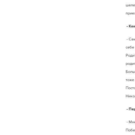
шеле
прие
- Ка
- Са
себе 
Роди
родит
Больш
тоже
Пост
Нико
- Пе
- Мн
Побед