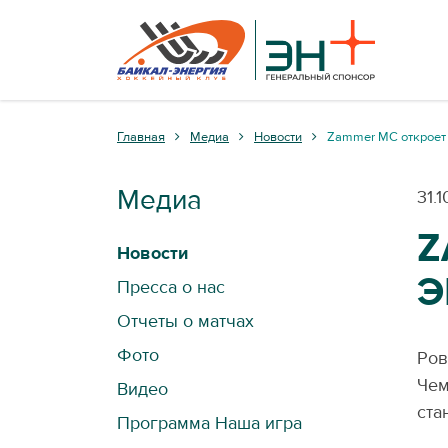
Главная
Медиа
Новости
Zammer MC откроет 
Медиа
31.
Z
Новости
Э
Пресса о нас
Отчеты о матчах
Фото
Ров
Чем
Видео
ста
Программа Наша игра