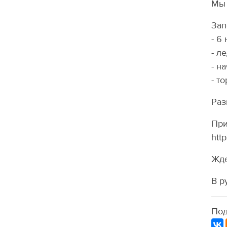
Мы 
Зап
- 6
- л
- н
- т
Раз
При
http
Жде
В р
Под