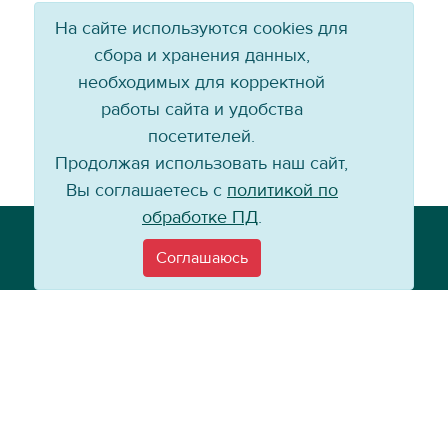
На сайте используются cookies для
сбора и хранения данных,
необходимых для корректной
работы сайта и удобства
посетителей.
Продолжая использовать наш сайт,
Вы соглашаетесь с
политикой по
обработке ПД
.
Телефон: +7 (3952) 79-57-90
Email:
info@baikal-energy.ru
Соглашаюсь
©
Хоккейный клуб «Байкал-Энергия», 2004–
2026
Перепечатка, повторное воспроизведение материалов сайта в каком
бы то ни было виде без ссылки на официальный сайт ХК «Байкал-
Энергия» не допускается.
Политика по работе с персональными данными
Информация для
покупателей