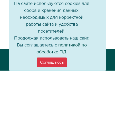
На сайте используются cookies для
сбора и хранения данных,
необходимых для корректной
работы сайта и удобства
посетителей.
Продолжая использовать наш сайт,
Вы соглашаетесь с
политикой по
обработке ПД
.
Телефон: +7 (3952) 79-57-90
Email:
info@baikal-energy.ru
Соглашаюсь
©
Хоккейный клуб «Байкал-Энергия», 2004–
2026
Перепечатка, повторное воспроизведение материалов сайта в каком
бы то ни было виде без ссылки на официальный сайт ХК «Байкал-
Энергия» не допускается.
Политика по работе с персональными данными
Информация для
покупателей