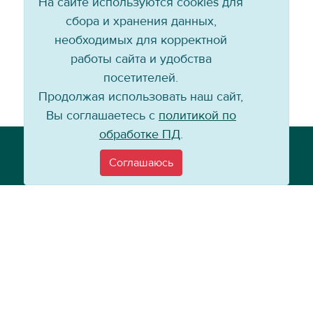
На сайте используются cookies для
сбора и хранения данных,
необходимых для корректной
работы сайта и удобства
посетителей.
Продолжая использовать наш сайт,
Вы соглашаетесь с
политикой по
обработке ПД
.
Телефон: +7 (3952) 79-57-90
Email:
info@baikal-energy.ru
Соглашаюсь
©
Хоккейный клуб «Байкал-Энергия», 2004–
2026
Перепечатка, повторное воспроизведение материалов сайта в каком
бы то ни было виде без ссылки на официальный сайт ХК «Байкал-
Энергия» не допускается.
Политика по работе с персональными данными
Информация для
покупателей