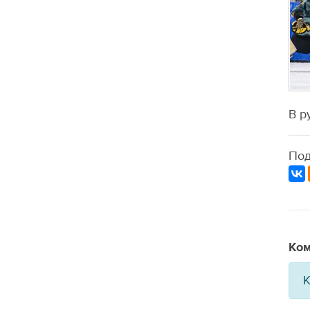
В р
Под
Ком
К