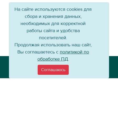
На сайте используются cookies для
сбора и хранения данных,
необходимых для корректной
работы сайта и удобства
посетителей.
Продолжая использовать наш сайт,
Вы соглашаетесь с
политикой по
обработке ПД
.
Телефон: +7 (3952) 79-57-90
Email:
info@baikal-energy.ru
Соглашаюсь
©
Хоккейный клуб «Байкал-Энергия», 2004–
2026
Перепечатка, повторное воспроизведение материалов сайта в каком
бы то ни было виде без ссылки на официальный сайт ХК «Байкал-
Энергия» не допускается.
Политика по работе с персональными данными
Информация для