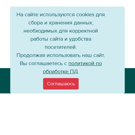
На сайте используются cookies для
сбора и хранения данных,
необходимых для корректной
работы сайта и удобства
посетителей.
Продолжая использовать наш сайт,
Вы соглашаетесь с
политикой по
обработке ПД
.
Телефон: +7 (3952) 79-57-90
Email:
info@baikal-energy.ru
Соглашаюсь
©
Хоккейный клуб «Байкал-Энергия», 2004–
2026
Перепечатка, повторное воспроизведение материалов сайта в каком
бы то ни было виде без ссылки на официальный сайт ХК «Байкал-
Энергия» не допускается.
Политика по работе с персональными данными
Информация для