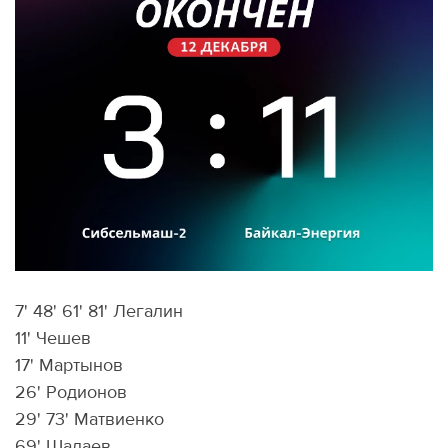
7' 48' 61' 81' Легалин
11' Чешев
17' Мартынов
26' Родионов
29' 73' Матвиенко
69' Шалаев