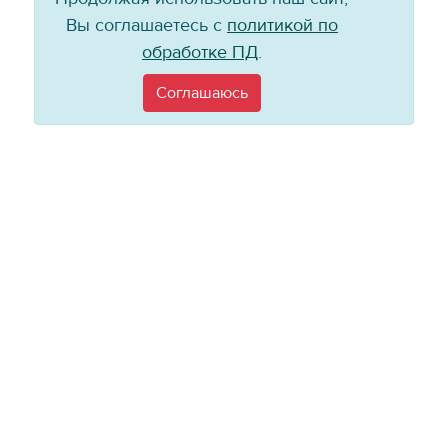
Вы соглашаетесь с
политикой по
обработке ПД
.
Соглашаюсь
Телефон: +7 (3952) 79-57-90
Email:
info@baikal-energy.ru
©
Хоккейный клуб «Байкал-Энергия», 2004–
2026
Перепечатка, повторное воспроизведение материалов сайта в каком
бы то ни было виде без ссылки на официальный сайт ХК «Байкал-