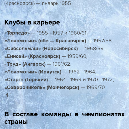
(Красноярск) — январь 1955
Клубы в карьере
«Торпедо»
— 1955—1957 и 1960/61,
«Локо­мотив» (обе — Красноярск)
— 1957/58,
«Сибсельмаш» (Новосибирск)
— 1958/59,
«Енисей» (Красноярск)
— 1959/60,
«Труд» (Ангарск)
— 1961/62,
«Локомотив» (Иркутск)
— 1962—1964,
«Старт» (Горький)
— 1964—1969 и 1970—1972,
«Североникель» (Мончегорск)
— 1969/70
:4:"
В составе команды в чемпионатах
страны