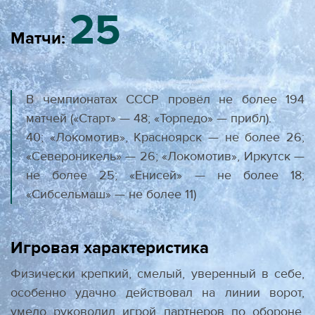
25
Матчи:
В чемпионатах СССР провёл не более 194
матчей («Старт» — 48; «Торпе­до» — прибл).
40; «Локомотив», Красноярск — не более 26;
«Се­вероникель» — 26; «Локомотив», Иркутск —
не более 25; «Енисей» — не более 18;
«Сибсельмаш» — не более 11)
Игровая характеристика
Физически крепкий, смелый, уверенный в себе,
особенно удачно действовал на линии ворот,
умело руководил иг­рой партнеров по обороне,