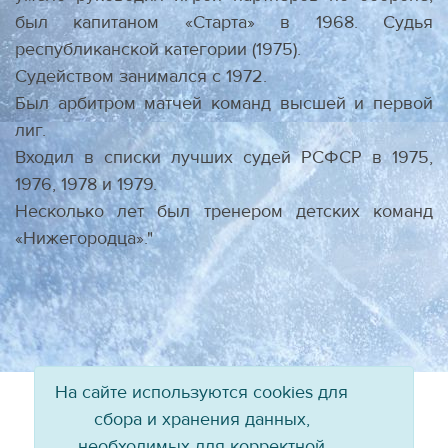
был капитаном «Старта» в 1968. Судья
республиканской категории (1975).
Судейством занимался с 1972.
Был арбитром матчей команд высшей и первой
лиг.
Вхо­дил в списки лучших судей РСФСР в 1975,
1976, 1978 и 1979.
Несколько лет был тренером детских команд
«Нижегородца»."
На сайте используются cookies для
сбора и хранения данных,
необходимых для корректной