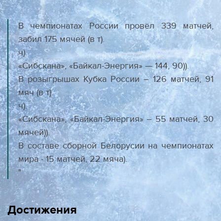
В чемпионатах России провёл 339 матчей,
забил 175 мячей (в т).
ч).
«Сибскана», «Байкал-Энергия» — 144, 90)).
В розыгрышах Кубка России – 126 матчей, 91
мяч (в т).
ч).
«Сибскана», «Байкал-Энергия» – 55 матчей, 30
мячей)).
В составе сборной Белорусии на чемпионатах
мира - 15 матчей, 22 мяча).
"
Достижения