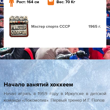
Рост: 164 см
Вес: 70 Кг
Мастер спорта СССР
1965 г.
Начало занятий хоккеем
Начал играть в 1959 году в Иркутске в детской
команде «Локомотив». Первый тренер И.Г. Попов