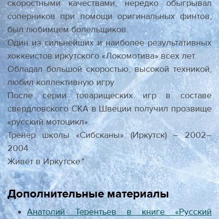
скоростными качествами, нередко обыгрывал
соперников при помощи оригинальных финтов,
был любимцем болельщиков.
Один из сильнейших и наиболее результативных
хоккеистов иркутского «Локомотива» всех лет.
Обладал большой скоростью, высокой техникой,
любил коллективную игру.
После серии товарищеских игр в составе
свердловского СКА в Швеции получил прозвище
«русский мотоцикл».
Тренер школы «Сибсканы» (Иркутск) – 2002–
2004.
Живёт в Иркутске."
Дополнительные материалы
Анатолий Терентьев в книге «Русский