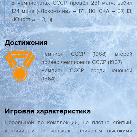
В чемпионатах СССР провёл 231 матч, забил
124 мяча («Локомотив» – 171, 110; СКА – 57, 13;
«Юность» – 3, 1)).
Достижения
Чемпион СССР (1968), второй
призёр чемпионата СССР (1967)
Чемпион СССР среди юношей
(1964)
Игровая характеристика
Небольшой по комплекции, но плотно сбитый,
устойчивый на коньках, отличался высокими