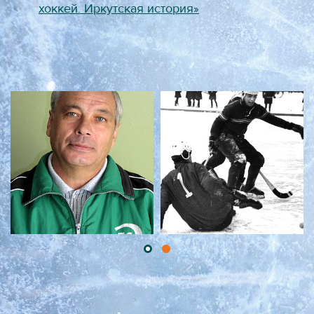
хоккей. Иркутская история»