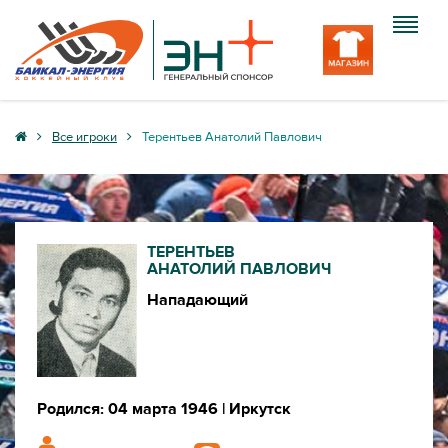
Клуб
Все игроки
Терентьев Анатолий Павлович
Команда
Болельщику
ТЕРЕНТЬЕВ
Медиа
АНАТОЛИЙ ПАВЛОВИЧ
Нападающий
Вход
Родился: 04 марта 1946
| Иркутск