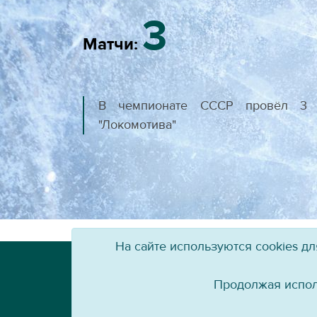
3
Матчи:
В чемпионате СССР провёл 3 м
"Локомотива"
На сайте используются cookies д
Телефон: +7 (3952) 79-57-90
Email:
info@baikal-energy.ru
Продолжая испол
Перепечатка, повторное воспроизведение 