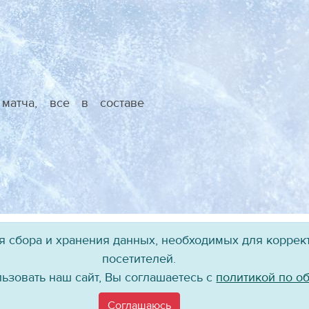
атча, все в составе
ля сбора и хранения данных, необходимых для коррект
посетителей.
Присоединяйтесь к нам!
ьзовать наш сайт, Вы соглашаетесь с
политикой по о
©
Хоккейный клуб «Байкал-Энергия», 2004–
2026
Соглашаюсь
материалов сайта в каком бы то ни было виде без ссылки на официальный 