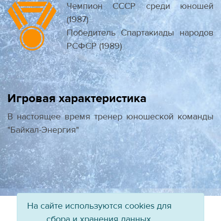
Чемпион СССР среди юношей
(1987)
Победитель Спартакиады народов
РСФСР (1989)
Игровая характеристика
В настоящее время тренер юношеской команды
"Байкал-Энергия"
На сайте используются cookies для
сбора и хранения данных,