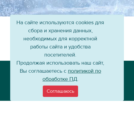
На сайте используются cookies для
сбора и хранения данных,
необходимых для корректной
работы сайта и удобства
посетителей.
Продолжая использовать наш сайт,
Телефон: +7 (3952) 79-57-90
Вы соглашаетесь с
политикой по
Email:
info@baikal-energy.ru
обработке ПД
.
Соглашаюсь
©
Хоккейный клуб «Байкал-Энергия», 2004–
2026
Перепечатка, повторное воспроизведение материалов сайта в каком
бы то ни было виде без ссылки на официальный сайт ХК «Байкал-
Энергия» не допускается.
Политика по работе с персональными данными
Информация для
покупателей