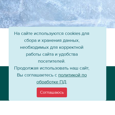
На сайте используются cookies для
сбора и хранения данных,
необходимых для корректной
работы сайта и удобства
посетителей.
Продолжая использовать наш сайт,
Телефон: +7 (3952) 79-57-90
Вы соглашаетесь с
политикой по
Email:
info@baikal-energy.ru
обработке ПД
.
Соглашаюсь
©
Хоккейный клуб «Байкал-Энергия», 2004–
2026
Перепечатка, повторное воспроизведение материалов сайта в каком
бы то ни было виде без ссылки на официальный сайт ХК «Байкал-