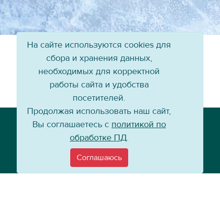
На сайте используются cookies для
сбора и хранения данных,
необходимых для корректной
работы сайта и удобства
посетителей.
Продолжая использовать наш сайт,
Телефон: +7 (3952) 79-57-90
Вы соглашаетесь с
политикой по
Email:
info@baikal-energy.ru
обработке ПД
.
Соглашаюсь
©
Хоккейный клуб «Байкал-Энергия», 2004–
2026
Перепечатка, повторное воспроизведение материалов сайта в каком
бы то ни было виде без ссылки на официальный сайт ХК «Байкал-
Энергия» не допускается.
Политика по работе с персональными данными
Информация для