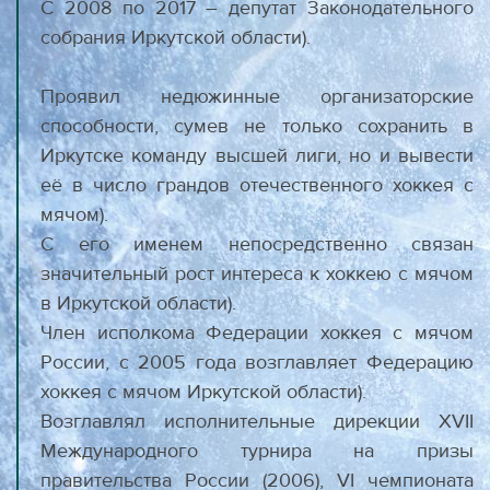
С 2008 по 2017 – депутат Законодательного
собрания Иркутской области).
Проявил недюжинные организаторские
способности, сумев не только сохранить в
Иркутске команду высшей лиги, но и вывести
её в число грандов отечественного хоккея с
мячом).
С его именем непосредственно связан
значительный рост интереса к хоккею с мячом
в Иркутской области).
Член исполкома Федерации хоккея с мячом
России, с 2005 года возглавляет Федерацию
хоккея с мячом Иркутской области).
Возглавлял исполнительные дирекции XVII
Международного турнира на призы
правительства России (2006), VI чемпионата