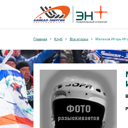
Главная
Клуб
Все игроки
Малахов Игорь Иг
В
Р