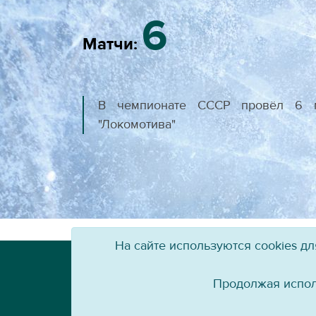
6
Матчи:
В чемпионате СССР провёл 6 м
"Локомотива"
На сайте используются cookies д
Телефон: +7 (3952) 79-57-90
Email:
info@baikal-energy.ru
Продолжая испол
Перепечатка, повторное воспроизведение 