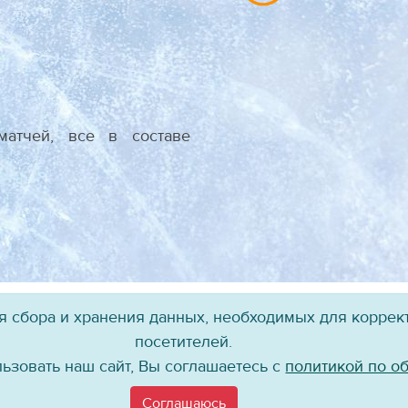
атчей, все в составе
ля сбора и хранения данных, необходимых для коррект
посетителей.
Присоединяйтесь к нам!
ьзовать наш сайт, Вы соглашаетесь с
политикой по о
©
Хоккейный клуб «Байкал-Энергия», 2004–
2026
Соглашаюсь
материалов сайта в каком бы то ни было виде без ссылки на официальный 