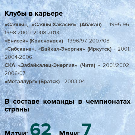
Клубы в карьере
«Саяны», «Саяны-Хакасия» (Абакан)
- 1995-96,
1998-2000, 2008-2013,
«Енисей» (Красноярск)
- 1996/97, 2007/08,
«Сибскана», «Байкал-Энергия» (Иркутск)
- 2001,
2004-2006,
СКА «
Забайкалец-Энергия
» (Чита)
- 2001/2002,
2006/07
«Металлург
» (Братск)
- 2003-04 :
В составе команды в чемпионатах
страны
62
7
Матчи:
Мячи: