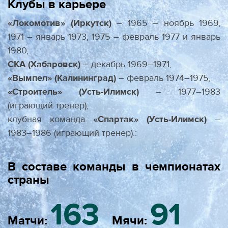
Клубы в карьере
«Локомотив» (Иркутск)
– 1965 – ноябрь 1969,
1971 – январь 1973, 1975 – февраль 1977 и январь
1980,
СКА (Хабаровск)
– декабрь 1969–1971,
«Вымпел» (Калининград)
– февраль 1974–1975,
«Строитель» (Усть-Илимск)
– 1977–1983
(играющий тренер),
клубная команда
«Спартак» (Усть-Илимск)
–
1983–1986 (играющий тренер).:
В составе команды в чемпионатах
страны
163
91
Матчи:
Мячи: