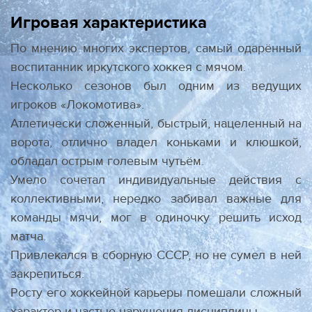
Игровая характеристика
По мнению многих экспертов, самый одарённый
воспитанник иркутского хоккея с мячом.
Несколько сезонов был одним из ведущих
игроков «Локомотива».
Атлетически сложенный, быстрый, нацеленный на
ворота, отлично владел коньками и клюшкой,
обладал острым голевым чутьём.
Умело сочетал индивидуальные действия с
коллективными, нередко забивал важные для
команды мячи, мог в одиночку решить исход
матча.
Привлекался в сборную СССР, но не сумел в ней
закрепиться.
Росту его хоккейной карьеры помешали сложный
характер и частые нарушения дисциплины.