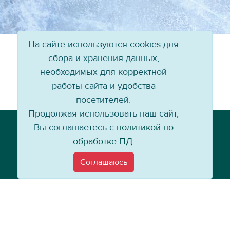
На сайте используются cookies для
сбора и хранения данных,
необходимых для корректной
работы сайта и удобства
посетителей.
Продолжая использовать наш сайт,
Телефон: +7 (3952) 79-57-90
Вы соглашаетесь с
политикой по
Email:
info@baikal-energy.ru
обработке ПД
.
Соглашаюсь
©
Хоккейный клуб «Байкал-Энергия», 2004–
2026
Перепечатка, повторное воспроизведение материалов сайта в каком
бы то ни было виде без ссылки на официальный сайт ХК «Байкал-
Энергия» не допускается.
Политика по работе с персональными данными
Информация для