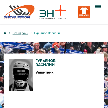
Клуб
Все игроки
Гурьянов Василий
Команда
Болельщику
ГУРЬЯНОВ
Медиа
ВАСИЛИЙ
Защитник
Вход