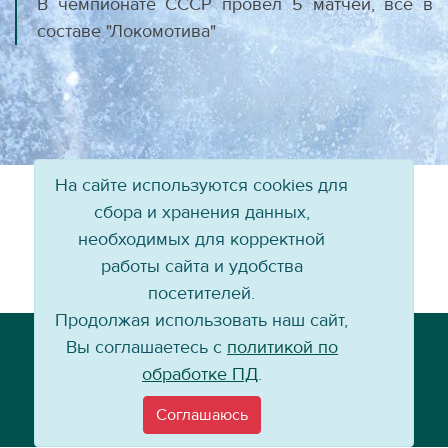
В чемпионате СССР провёл 5 матчей, все в
составе "Локомотива"
На сайте используются cookies для
сбора и хранения данных,
необходимых для корректной
работы сайта и удобства
посетителей.
Продолжая использовать наш сайт,
Телефон: +7 (3952) 79-57-90
Вы соглашаетесь с
политикой по
Email:
info@baikal-energy.ru
обработке ПД
.
Соглашаюсь