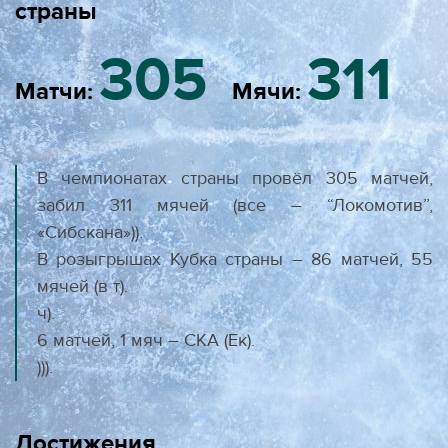
страны
305
311
Матчи:
Мячи:
В чемпионатах страны провёл 305 матчей,
забил 311 мячей (все – “Локомотив”,
«Сибскана»)).
В розыгрышах Кубка страны – 86 матчей, 55
мячей (в т).
ч).
6 матчей, 1 мяч – СКА (Ек).
))).
Достижения