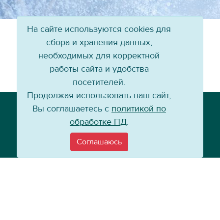
На сайте используются cookies для
сбора и хранения данных,
необходимых для корректной
работы сайта и удобства
посетителей.
Продолжая использовать наш сайт,
Телефон: +7 (3952) 79-57-90
Вы соглашаетесь с
политикой по
Email:
info@baikal-energy.ru
обработке ПД
.
Соглашаюсь
©
Хоккейный клуб «Байкал-Энергия», 2004–
2026
Перепечатка, повторное воспроизведение материалов сайта в каком
бы то ни было виде без ссылки на официальный сайт ХК «Байкал-
Энергия» не допускается.
Политика по работе с персональными данными
Информация для
покупателей