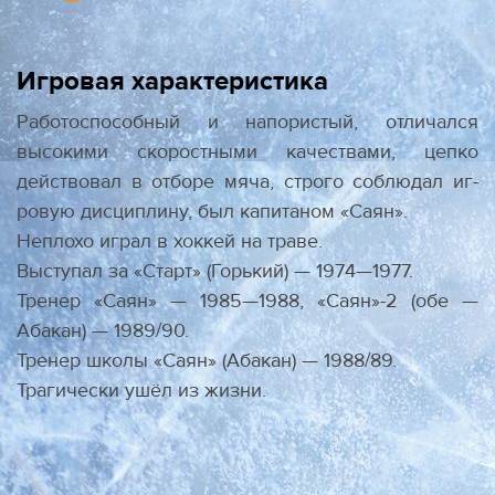
Игровая характеристика
Работоспособный и напористый, отличался
высокими скоростными качества­ми, цепко
действовал в отборе мяча, строго соблюдал иг­
ровую дисциплину, был капитаном «Саян».
Неплохо играл в хоккей на траве.
Выступал за «Старт» (Горький) — 1974—1977.
Тренер «Саян» — 1985—1988, «Саян»-2 (обе —
Абакан) — 1989/90.
Тренер школы «Саян» (Абакан) — 1988/89.
Трагически ушёл из жизни.