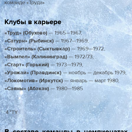
команде «Труда»
Клубы в карьере
«Труд» (Обухово)
— 1965—1967,
«Сатурн» (Рыбинск)
— 1967—1969,
«Строитель» (Сыктывкар)
— 1969—1972,
«Вымпел» (Калининград)
— 1972/73,
«Старт» (Горький)
— 1973—1979,
«Урожай» (Правдинск)
— ноябрь — декабрь 1979,
«Локомотив» (Иркутск)
— январь — март 1980,
«Саяны» (Абакан)
— 1980—1985
:4:"TY
В составе команды в чемпионатах