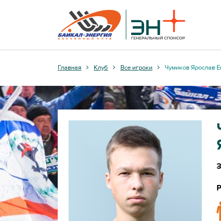
Главная
Клуб
Все игроки
Чумиков Ярослав Е
Р