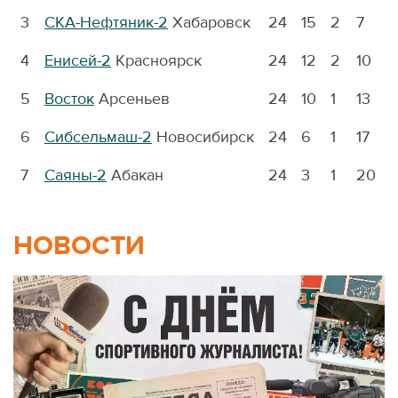
3
СКА-Нефтяник-2
Хабаровск
24
15
2
7
1
4
Енисей-2
Красноярск
24
12
2
10
1
5
Восток
Арсеньев
24
10
1
13
1
6
Сибсельмаш-2
Новосибирск
24
6
1
17
9
7
Саяны-2
Абакан
24
3
1
20
6
НОВОСТИ